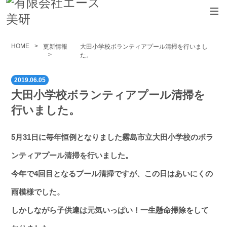
法人向けサービス
HOME
更新情報
大田小学校ボランティアプール清掃を行いまし
た。
＞建物管理（清掃）
＞環境衛生管理業務
2019.06.05
大田小学校ボランティアプール清掃を
＞設備管理
行いました。
エース美研について
5月31日に毎年恒例となりました霧島市立大田小学校のボラ
更新情報
ンティアプール清掃を行いました。
求人
今年で4回目となるプール清掃ですが、この日はあいにくの
プライバシーポリシー
雨模様でした。
しかしながら子供達は元気いっぱい！一生懸命掃除をして